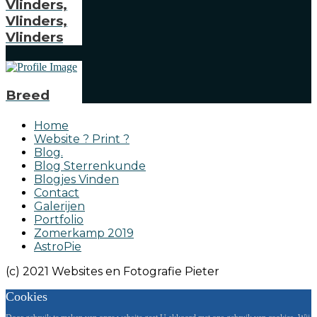
Vlinders,
Vlinders,
Vlinders
Breed
Home
Website ? Print ?
Blog.
Blog Sterrenkunde
Blogjes Vinden
Contact
Galerijen
Portfolio
Zomerkamp 2019
AstroPie
(c) 2021 Websites en Fotografie Pieter
Cookies